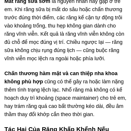
Mất răng sữa sớm
là nguyên nhân hay gặp ở trẻ
em. Khi răng sữa bị mất do sâu hoặc chấn thương
trước đúng thời điểm, các răng kế cận tự động trôi
vào khoảng trống, thu hẹp không gian dành cho
răng vĩnh viễn. Kết quả là răng vĩnh viễn không còn
đủ chỗ để mọc đúng vị trí. Chiều ngược lại — răng
sữa không chịu rụng đúng lịch — cũng buộc răng
vĩnh viễn mọc lệch ra ngoài hoặc phía lưỡi.
Chấn thương hàm mặt và can thiệp nha khoa
không phù hợp
cũng có thể gây ra hoặc làm nặng
thêm tình trạng lệch lạc. Nhổ răng mà không có kế
hoạch duy trì khoảng (space maintainer) cho trẻ em,
hay trám răng quá cao bất thường kéo dài, đều âm
thầm thay đổi khớp cắn theo thời gian.
Tác Hại Của Răng Khấp Khểnh Nếu