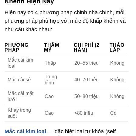
Khểnh Hiện Nay
Hiện nay có 4 phương pháp chỉnh nha chính, mỗi
phương pháp phù hợp với mức độ khấp khểnh và
nhu cầu khác nhau:
PHƯƠNG
THẨM
CHI PHÍ (2
THÁO
PHÁP
MỸ
HÀM)
LẮP
Mắc cài kim
Thấp
20–55 triệu
Không
loại
Trung
Mắc cài sứ
40–70 triệu
Không
bình
Mắc cài mặt
Cao
50- 80 triệu
Không
lưỡi
Khay trong
Cao
>80 triệu
Có
suốt
Mắc cài kim loại
— đặc biệt loại tự khóa (self-