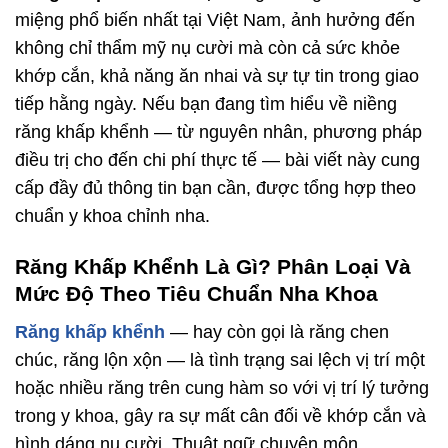
miệng phổ biến nhất tại Việt Nam, ảnh hưởng đến
không chỉ thẩm mỹ nụ cười mà còn cả sức khỏe
khớp cắn, khả năng ăn nhai và sự tự tin trong giao
tiếp hằng ngày. Nếu bạn đang tìm hiểu về niềng
răng khấp khểnh — từ nguyên nhân, phương pháp
điều trị cho đến chi phí thực tế — bài viết này cung
cấp đầy đủ thông tin bạn cần, được tổng hợp theo
chuẩn y khoa chỉnh nha.
Răng Khấp Khểnh Là Gì? Phân Loại Và
Mức Độ Theo Tiêu Chuẩn Nha Khoa
Răng khấp khểnh
— hay còn gọi là răng chen
chúc, răng lộn xộn — là tình trạng sai lệch vị trí một
hoặc nhiều răng trên cung hàm so với vị trí lý tưởng
trong y khoa, gây ra sự mất cân đối về khớp cắn và
hình dáng nụ cười. Thuật ngữ chuyên môn