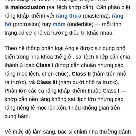
là
malocclusion
(sai lệch khớp cắn). Cần phân biệt
răng khấp khểnh với
răng thưa
(diastema),
răng
hô
(protrusion) hay
móm
(underbite) — mỗi tình
trạng có cơ chế và hướng điều trị khác nhau.
Theo hệ thống phân loại Angle được sử dụng phổ
biến trong nha khoa thế giới, sai lệch khớp cắn chia
thành 3 loại:
Class I
(khớp cắn chuẩn nhưng các
răng mọc lệch, chen chúc),
Class II
(hàm trên nhô
ra trước), và
Class III
(hàm dưới nhô ra trước).
Phần lớn các ca răng khấp khểnh thuộc Class I —
khớp cắn nền tảng không sai lệch lớn nhưng các
răng riêng lẻ mọc lộn xộn, thiếu không gian trên
cung hàm.
Về mức độ lâm sàng, bác sĩ chỉnh nha thường đánh