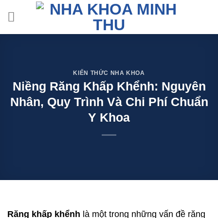
Skip
to
content
KIẾN THỨC NHA KHOA
Niềng Răng Khấp Khểnh: Nguyên
Nhân, Quy Trình Và Chi Phí Chuẩn
Y Khoa
Răng khấp khểnh
là một trong những vấn đề răng