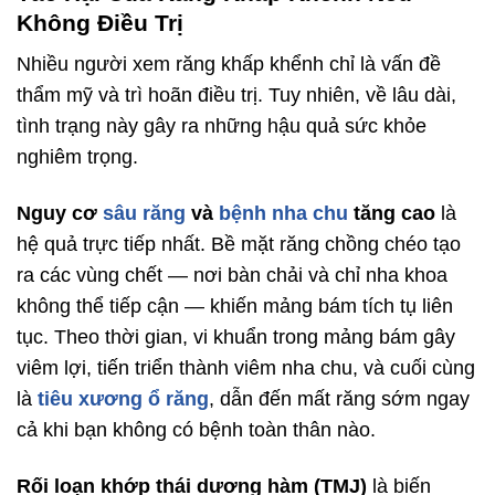
Không Điều Trị
Nhiều người xem răng khấp khểnh chỉ là vấn đề
thẩm mỹ và trì hoãn điều trị. Tuy nhiên, về lâu dài,
tình trạng này gây ra những hậu quả sức khỏe
nghiêm trọng.
Nguy cơ
sâu răng
và
bệnh nha chu
tăng cao
là
hệ quả trực tiếp nhất. Bề mặt răng chồng chéo tạo
ra các vùng chết — nơi bàn chải và chỉ nha khoa
không thể tiếp cận — khiến mảng bám tích tụ liên
tục. Theo thời gian, vi khuẩn trong mảng bám gây
viêm lợi, tiến triển thành viêm nha chu, và cuối cùng
là
tiêu xương ổ răng
, dẫn đến mất răng sớm ngay
cả khi bạn không có bệnh toàn thân nào.
Rối loạn khớp thái dương hàm (TMJ)
là biến