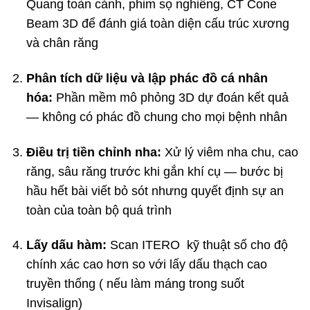
Quang toàn cảnh, phim sọ nghiêng, CT Cone
Beam 3D để đánh giá toàn diện cấu trúc xương
và chân răng
Phân tích dữ liệu và lập phác đồ cá nhân
hóa:
Phần mềm mô phỏng 3D dự đoán kết quả
— không có phác đồ chung cho mọi bệnh nhân
Điều trị tiền chỉnh nha:
Xử lý viêm nha chu, cao
răng, sâu răng trước khi gắn khí cụ — bước bị
hầu hết bài viết bỏ sót nhưng quyết định sự an
toàn của toàn bộ quá trình
Lấy dấu hàm:
Scan ITERO kỹ thuật số cho độ
chính xác cao hơn so với lấy dấu thạch cao
truyền thống ( nếu làm máng trong suốt
Invisalign)