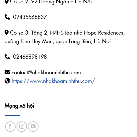
Cơ sở 2: 92 Hoàng Ngân – Hà Nội
02435568837
Cơ sở 3: Tầng 2, H4H5 tòa nhà Hope Residences,
đường Chu Huy Mân, quận Long Biên, Hà Nội
02466898198
contact@nhakhoaminhthu.com
https://www.nhakhoaminhthu.com/
Mạng xã hội