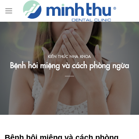
Skip
to
content
KIẾN THỨC NHA KHOA
Bệnh hôi miệng và cách phòng ngừa
Bệnh hôi miệng và cách phòng