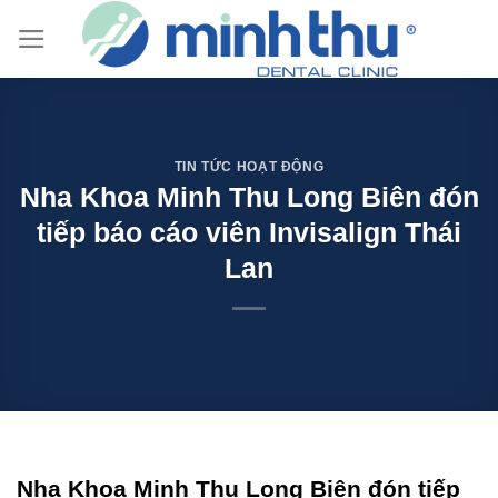
Skip
to
content
TIN TỨC HOẠT ĐỘNG
Nha Khoa Minh Thu Long Biên đón
tiếp báo cáo viên Invisalign Thái
Lan
Nha Khoa Minh Thu Long Biên đón tiếp