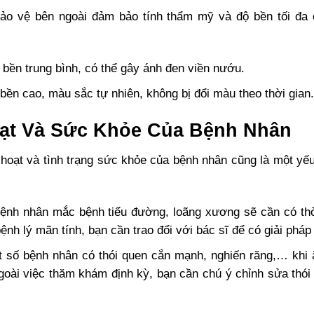
ảo vệ bên ngoài đảm bảo tính thẩm mỹ và độ bền tối đa c
 bền trung bình, có thể gây ánh đen viền nướu.
bền cao, màu sắc tự nhiên, không bị đổi màu theo thời gia
oạt Và Sức Khỏe Của Bệnh Nhân
h hoạt và tình trạng sức khỏe của bệnh nhân cũng là một y
bệnh nhân mắc bệnh tiểu đường, loãng xương sẽ cần có thờ
ệnh lý mãn tính, bạn cần trao đổi với bác sĩ để có giải phá
t số bệnh nhân có thói quen cắn mạnh, nghiến răng,… khi ă
ngoài việc thăm khám định kỳ, bạn cần chú ý chỉnh sửa thó