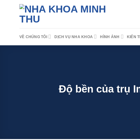
Skip
to
content
VỀ CHÚNG TÔI
DỊCH VỤ NHA KHOA
HÌNH ẢNH
KIẾN 
Độ bền của trụ I