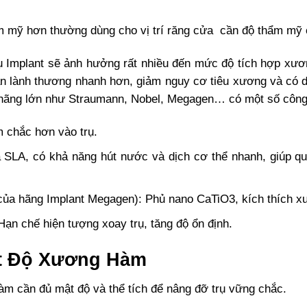
m mỹ hơn thường dùng cho vị trí răng cửa cần độ thẩm mỹ
rụ Implant sẽ ảnh hưởng rất nhiều đến mức độ tích hợp xươ
ian lành thương nhanh hơn, giảm nguy cơ tiêu xương và có d
ác hãng lớn như Straumann, Nobel, Megagen… có một số công
 chắc hơn vào trụ.
 SLA, có khả năng hút nước và dịch cơ thể nhanh, giúp qu
a hãng Implant Megagen): Phủ nano CaTiO3, kích thích 
Hạn chế hiện tượng xoay trụ, tăng độ ổn định.
ật Độ Xương Hàm
hàm cần đủ mật độ và thể tích để nâng đỡ trụ vững chắc.