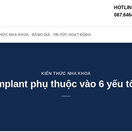
HOTLIN
087.646
THỨC NHA KHOA
BẢNG GIÁ
TIN TỨC HOẠT ĐỘNG
KIẾN THỨC NHA KHOA
mplant phụ thuộc vào 6 yếu t