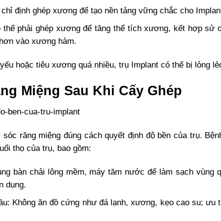
ẽ chỉ định ghép xương để tạo nền tảng vững chắc cho Impla
thể phải ghép xương để tăng thể tích xương, kết hợp sử dụ
 hơn vào xương hàm.
yếu hoặc tiêu xương quá nhiều, trụ Implant có thể bị lỏng lẻ
ng Miệng Sau Khi Cấy Ghép
m sóc răng miệng đúng cách quyết định độ bền của trụ. Bệ
ổi thọ của trụ, bao gồm:
ùng bàn chải lông mềm, máy tăm nước để làm sạch vùng q
ên dụng.
đầu: Không ăn đồ cứng như đá lạnh, xương, kẹo cao su; ư