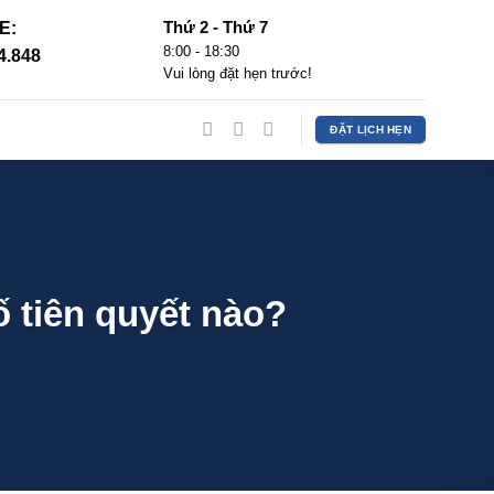
Thứ 2 - Thứ 7
E:
8:00 - 18:30
4.848
Vui lòng đặt hẹn trước!
ĐẶT LỊCH HẸN
ố tiên quyết nào?