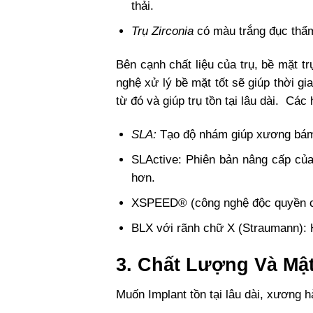
thải.
Trụ Zirconia
có màu trắng đục thẩ
Bên cạnh chất liệu của trụ, bề mặt t
nghệ xử lý bề mặt tốt sẽ giúp thời g
từ đó và giúp trụ tồn tại lâu dài. C
SLA:
Tạo độ nhám giúp xương bám
SLActive: Phiên bản nâng cấp của
hơn.
XSPEED® (công nghệ độc quyền củ
BLX với rãnh chữ X (Straumann): 
3. Chất Lượng Và M
Muốn Implant tồn tại lâu dài, xương 