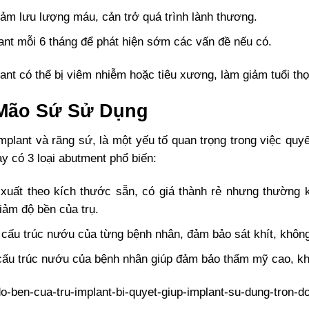
giảm lưu lượng máu, cản trở quá trình lành thương.
ant mỗi 6 tháng để phát hiện sớm các vấn đề nếu có.
t có thể bị viêm nhiễm hoặc tiêu xương, làm giảm tuổi thọ
 Mão Sứ Sử Dụng
Implant và răng sứ, là một yếu tố quan trọng trong việc quyế
ay có 3 loại abutment phổ biến:
xuất theo kích thước sẵn, có giá thành rẻ nhưng thường
iảm độ bền của trụ.
 cấu trúc nướu của từng bệnh nhân, đảm bảo sát khít, khôn
 cấu trúc nướu của bệnh nhân giúp đảm bảo thẩm mỹ cao, k