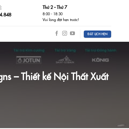
:
Thứ 2 - Thứ 7
8:00 - 18:30
4.848
Vui lòng đặt hẹn trước!
ĐẶT LỊCH HẸN
ns – Thiết kế Nội Thất Xuất