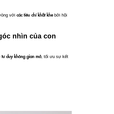
các tiêu chí khắt khe
 vòng với
bởi hội
góc nhìn của con
tư duy không gian mở
o
, tối ưu sự kết