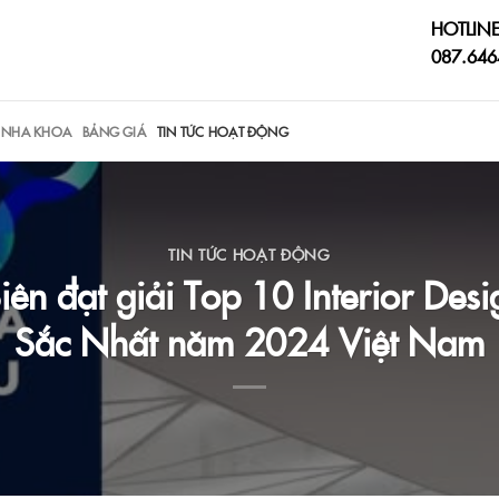
HOTLINE
087.646
C NHA KHOA
BẢNG GIÁ
TIN TỨC HOẠT ĐỘNG
TIN TỨC HOẠT ĐỘNG
n đạt giải Top 10 Interior Desig
Sắc Nhất năm 2024 Việt Nam