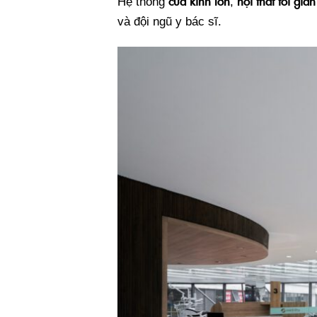
cửa kính lớn
nội thất tối giản
Hệ thống
,
và đội ngũ y bác sĩ.