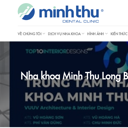
Skip
to
content
VỀ CHÚNG TÔI
DỊCH VỤ NHA KHOA
HÌNH ẢNH
KIẾN THỨ
Nha khoa Minh Thu Long Biê