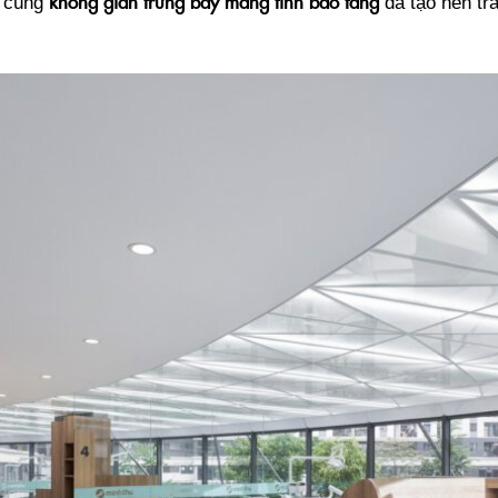
không gian trưng bày mang tính bảo tàng
cùng
đã tạo nên tr