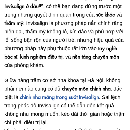
Invisalign ở đâu?”
, có thể bạn đang đứng trước một
sức khỏe
trong những quyết định quan trọng của
và
thẩm mỹ
. Invisalign là phương pháp nắn chỉnh răng
hiện đại, thẩm mỹ không lộ, kín đáo và phù hợp với
lối sống bận rộn của người trẻ, nhưng hiệu quả của
tay nghề
phương pháp này phụ thuộc rất lớn vào
bác sĩ
kinh nghiệm điều trị
nền tảng chuyên môn
,
, và
của phòng khám.
Giữa hàng trăm cơ sở nha khoa tại Hà Nội, không
chuyên môn chỉnh nha
phải nơi nào cũng có đủ
, đặc
chỉnh nha máng trong suốt Invisalign
biệt là
. Sai lệch
trong phác đồ Invisalign có thể dẫn đến kết quả
không như mong muốn, kéo dài thời gian hoặc thậm
chí phải điều trị lại.