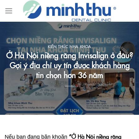
Skip
to
content
KIẾN THỨC NHA KHOA
Ở Hà Nội niềng răng Invisalign ở đâu?
Gợi ý địa chỉ uy tín được khách hàng
tin chọn hơn 36 năm
“Ở Hà Nội niềng răng
Nếu bạn đang băn khoăn