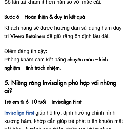
Số lần tái khám ít hơn hẳn so với mắc cài.
Bước 6 – Hoàn thiện & duy trì kết quả
Khách hàng sẽ được hướng dẫn sử dụng hàm duy
Vivera Retainers
trì
để giữ răng ổn định lâu dài.
Điểm đáng tin cậy:
chuyên môn – kinh
Phòng khám cam kết bằng
nghiệm – tính trách nhiệm
.
5. Niềng răng Invisalign phù hợp với những
ai?
Trẻ em từ 6–10 tuổi – Invisalign First
Invisalign First
giúp hỗ trợ, định hướng chỉnh hình
xương hàm, khớp cắn giúp trẻ phát triển khuôn mặt