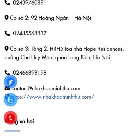
02439760891
Cơ sở 2: 92 Hoàng Ngân – Hà Nội
02435568837
Cơ sở 3: Tầng 2, H4H5 tòa nhà Hope Residences,
đường Chu Huy Mân, quận Long Biên, Hà Nội
02466898198
contact@nhakhoaminhthu.com
https://www.nhakhoaminhthu.com/
Mạng xã hội