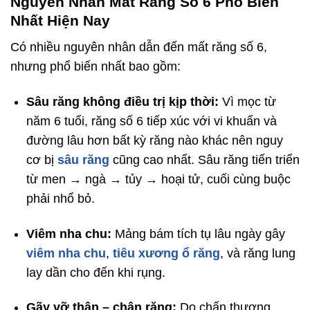
Nguyên Nhân Mất Răng Số 6 Phổ Biến
Nhất Hiện Nay
Có nhiều nguyên nhân dẫn đến mất răng số 6,
nhưng phổ biến nhất bao gồm:
Sâu răng không điều trị kịp thời:
Vì mọc từ
năm 6 tuổi, răng số 6 tiếp xúc với vi khuẩn và
đường lâu hơn bất kỳ răng nào khác nên nguy
cơ bị
sâu răng
cũng cao nhất. Sâu răng tiến triển
từ men → ngà → tủy → hoại tử, cuối cùng buộc
phải nhổ bỏ.
Viêm nha chu:
Mảng bám tích tụ lâu ngày gây
viêm nha chu
,
tiêu xương ổ răng
, và răng lung
lay dần cho đến khi rụng.
Gãy vỡ thân – chân răng:
Do chấn thương,