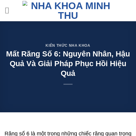
Skip
to
content
KIẾN THỨC NHA KHOA
Mất Răng Số 6: Nguyên Nhân, Hậu
Quả Và Giải Pháp Phục Hồi Hiệu
Quả
Răng số 6 là một trong những chiếc răng quan trọng