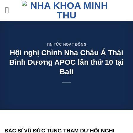
Skip
to
content
TIN TỨC HOẠT ĐỘNG
Hội nghị Chỉnh Nha Châu Á Thái
Bình Dương APOC lần thứ 10 tại
Bali
BÁC SĨ VŨ ĐỨC TÙNG THAM DỰ HỘI NGHỊ