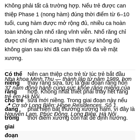
Không phải tất cả trường hợp. Nếu trẻ được can
thiệp Phase 1 (nong hàm) đúng thời điểm từ 6–10
tuổi, cung hàm được mở rộng đủ, nhiều ca hoàn
toàn không cần nhổ răng vĩnh viễn. Nhổ răng chỉ
được chỉ định khi cung hàm thực sự không đủ
không gian sau khi đã can thiệp tối đa về mặt
xương.
Có thể
Nên can thiệp cho trẻ từ lúc trẻ bắt đầu
Nha khoa Minh Thu — thành lập từ năm 1989, hơn
niềng
thay răng sữa, tức là giai đoạn răng hỗn
37 năm đồng hành cùng sức khỏe răng miệng của
răng
hợp. Không nhất thiết phải thay hết răng
trẻ em Hà Nội.
cho trẻ
sữa mới niềng. Trong giai đoạn này nếu
📍 Cơ sở Long Biên: Hope Residences, Số 1
đang
phát hiện bất thường xương hàm, vì đây là
Nguyễn Lam, Phúc Đồng, Long Biên, Hà Nội
trong
thời điểm xương còn rất dễ định hướng.
giai
đoạn