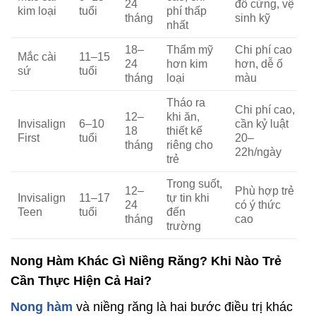
24
đồ cứng, vệ
kim loại
tuổi
phí thấp
tháng
sinh kỹ
nhất
18–
Thẩm mỹ
Chi phí cao
Mắc cài
11–15
24
hơn kim
hơn, dễ ố
sứ
tuổi
tháng
loại
màu
Tháo ra
Chi phí cao,
12–
khi ăn,
Invisalign
6–10
cần kỷ luật
18
thiết kế
First
tuổi
20–
tháng
riêng cho
22h/ngày
trẻ
Trong suốt,
12–
Phù hợp trẻ
Invisalign
11–17
tự tin khi
24
có ý thức
Teen
tuổi
đến
tháng
cao
trường
Nong Hàm Khác Gì Niềng Răng? Khi Nào Trẻ
Cần Thực Hiện Cả Hai?
Nong hàm
và niềng răng là hai bước điều trị khác