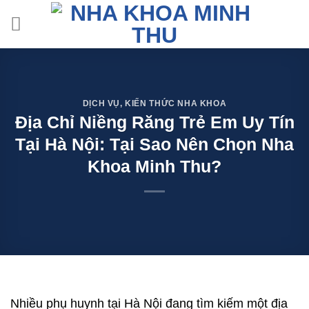
Skip
to
content
DỊCH VỤ
,
KIẾN THỨC NHA KHOA
Địa Chỉ Niềng Răng Trẻ Em Uy Tín
Tại Hà Nội: Tại Sao Nên Chọn Nha
Khoa Minh Thu?
Nhiều phụ huynh tại Hà Nội đang tìm kiếm một địa