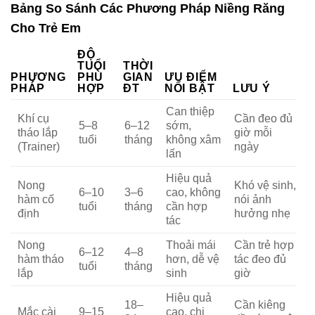
Bảng So Sánh Các Phương Pháp Niềng Răng
Cho Trẻ Em
ĐỘ
TUỔI
THỜI
PHƯƠNG
PHÙ
GIAN
ƯU ĐIỂM
PHÁP
HỢP
ĐT
NỔI BẬT
LƯU Ý
Can thiệp
Khí cụ
Cần đeo đủ
5–8
6–12
sớm,
tháo lắp
giờ mỗi
tuổi
tháng
không xâm
(Trainer)
ngày
lấn
Hiệu quả
Nong
Khó vệ sinh,
6–10
3–6
cao, không
hàm cố
nói ảnh
tuổi
tháng
cần hợp
định
hưởng nhẹ
tác
Nong
Thoải mái
Cần trẻ hợp
6–12
4–8
hàm tháo
hơn, dễ vệ
tác đeo đủ
tuổi
tháng
lắp
sinh
giờ
Hiệu quả
18–
Cần kiêng
Mắc cài
9–15
cao, chi