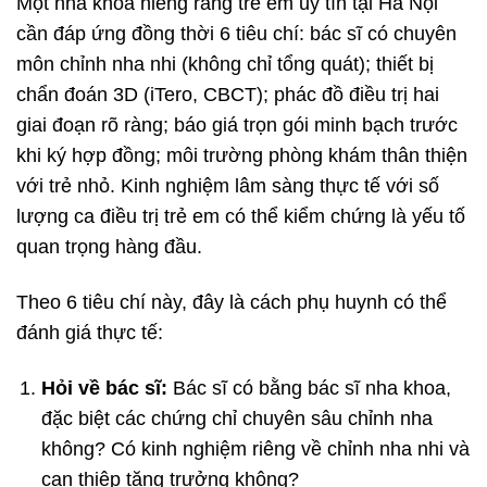
Một nha khoa niềng răng trẻ em uy tín tại Hà Nội
cần đáp ứng đồng thời 6 tiêu chí: bác sĩ có chuyên
môn chỉnh nha nhi (không chỉ tổng quát); thiết bị
chẩn đoán 3D (iTero, CBCT); phác đồ điều trị hai
giai đoạn rõ ràng; báo giá trọn gói minh bạch trước
khi ký hợp đồng; môi trường phòng khám thân thiện
với trẻ nhỏ. Kinh nghiệm lâm sàng thực tế với số
lượng ca điều trị trẻ em có thể kiểm chứng là yếu tố
quan trọng hàng đầu.
Theo 6 tiêu chí này, đây là cách phụ huynh có thể
đánh giá thực tế:
Hỏi về bác sĩ:
Bác sĩ có bằng bác sĩ nha khoa,
đặc biệt các chứng chỉ chuyên sâu chỉnh nha
không? Có kinh nghiệm riêng về chỉnh nha nhi và
can thiệp tăng trưởng không?