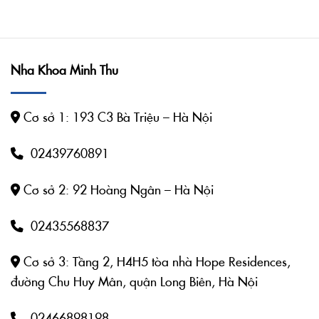
Nha Khoa Minh Thu
Cơ sở 1: 193 C3 Bà Triệu – Hà Nội
02439760891
Cơ sở 2: 92 Hoàng Ngân – Hà Nội
02435568837
Cơ sở 3: Tầng 2, H4H5 tòa nhà Hope Residences,
đường Chu Huy Mân, quận Long Biên, Hà Nội
02466898198