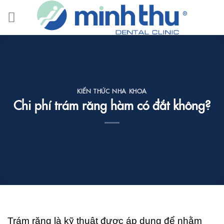
Skip
to
content
KIẾN THỨC NHA KHOA
Chi phí trám răng hàm có đắt không?
Trám răng là kỹ thuật được áp dụng để nhằm