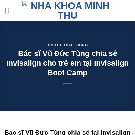
Skip
to
content
TIN TỨC HOẠT ĐỘNG
Bác sĩ Vũ Đức Tùng chia sẻ
Invisalign cho trẻ em tại Invisalign
Boot Camp
Bác sĩ Vũ Đức Tùng chia sẻ tại Invisalign