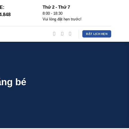
Thứ 2 - Thứ 7
E:
8:00 - 18:30
4.848
Vui lòng đặt hẹn trước!
ĐẶT LỊCH HẸN
ăng bé