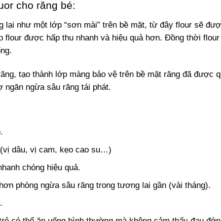
uor cho răng bé:
g lại như một lớp “sơn mài” trên bề mặt, từ đây flour sẽ đư
p flour được hấp thu nhanh và hiệu quả hơn. Đồng thời flour
ống.
 răng, tạo thành lớp màng bảo vệ trên bề mặt răng đã được q
 ngăn ngừa sâu răng tái phát.
.
(vị dâu, vị cam, kẹo cao su…)
nhanh chóng hiệu quả.
hơn phòng ngừa sâu răng trong tương lai gần (vài tháng).
.
trẻ có thể ăn uống bình thường mà không cảm thấy đau đớn,