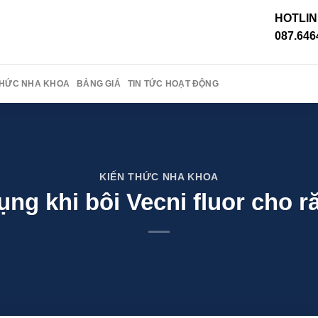
HOTLIN
087.646
THỨC NHA KHOA
BẢNG GIÁ
TIN TỨC HOẠT ĐỘNG
KIẾN THỨC NHA KHOA
ụng khi bôi Vecni fluor cho r