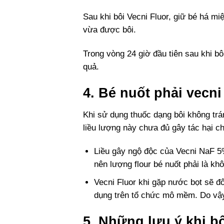
Sau khi bôi Vecni Fluor, giữ bé há 
vừa được bôi.
Trong vòng 24 giờ đầu tiên sau khi b
quả.
4. Bé nuốt phải vecni
Khi sử dụng thuốc dạng bôi không trá
liều lượng này chưa đủ gây tác hại cho
Liều gây ngộ độc của Vecni NaF 5% 
nên lượng flour bé nuốt phải là kh
Vecni Fluor khi gặp nước bọt sẽ đ
dụng trên tổ chức mô mềm. Do vậy 
5. Những lưu ý khi b