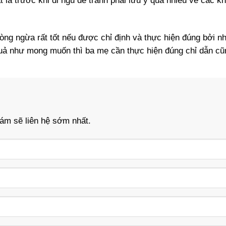
t là trước khi đi ngủ để tránh phải lưu ý quá nhiều về các
hòng ngừa rất tốt nếu được chỉ định và thực hiện đúng bởi nh
quả như mong muốn thì ba mẹ cần thực hiện đúng chỉ dẫn cũn
khám sẽ liên hệ sớm nhất.