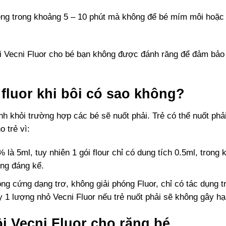
miệng trong khoảng 5 – 10 phút mà không để bé mím môi hoặ
ôi Vecni Fluor cho bé bạn không được đánh răng để đảm bảo 
 fluor khi bôi có sao không?
nh khỏi trường hợp các bé sẽ nuốt phải. Trẻ có thể nuốt ph
 trẻ vì:
là 5ml, tuy nhiên 1 gói flour chỉ có dung tích 0.5ml, trong 
ông đáng kể.
ông cứng dạng trơ, không giải phóng Fluor, chỉ có tác dụng 
1 lượng nhỏ Vecni Fluor nếu trẻ nuốt phải sẽ không gây hại
ôi Vecni Fluor cho răng bé