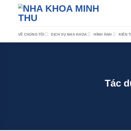
Skip
to
content
VỀ CHÚNG TÔI
DỊCH VỤ NHA KHOA
HÌNH ẢNH
KIẾN 
Tác d