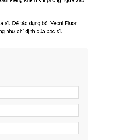
 khoản kiêng khem khi phòng ngừa sâu
a sĩ. Để tác dụng bôi Vecni Fluor
g như chỉ định của bác sĩ.