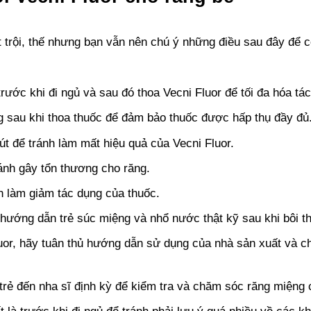
t trội, thế nhưng bạn vẫn nên chú ý những điều sau đây để 
ước khi đi ngủ và sau đó thoa Vecni Fluor để tối đa hóa tá
g sau khi thoa thuốc để đảm bảo thuốc được hấp thụ đầy đủ
t để tránh làm mất hiệu quả của Vecni Fluor.
ánh gây tổn thương cho răng.
h làm giảm tác dụng của thuốc.
 hướng dẫn trẻ súc miệng và nhổ nước thật kỹ sau khi bôi t
uor, hãy tuân thủ hướng dẫn sử dụng của nhà sản xuất và 
trẻ đến nha sĩ định kỳ để kiểm tra và chăm sóc răng miệng c