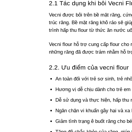
2.1 Tác dụng khi bôi Vecni Fl
Vecni được bôi trên bề mặt răng, cứn
trúc răng.
Bề mặt răng khô ráo sẽ giú
trình hấp thu flour từ thức ăn nước u
Vecni flour hỗ trợ cung cấp flour cho
những răng đã được trám nhằm hỗ trợ
2.2. Ưu điểm của vecni flour
An toàn đối với trẻ sơ sinh, trẻ nhỏ
Hương vị dễ chịu dành cho trẻ em 
Dễ sử dụng và thực hiện, hấp thu 
Ngăn chặn vi khuẩn gây hại và xa 
Giảm tình trạng ê buốt răng cho bé
Tăng độ chắc khỏe của răng, giúp 