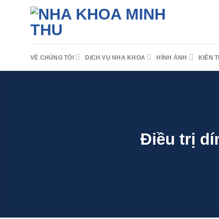
Skip
to
content
VỀ CHÚNG TÔI
DỊCH VỤ NHA KHOA
HÌNH ẢNH
KIẾN 
Điều trị d