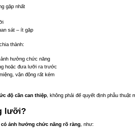
ng gặp nhất
ỡi
an sát – ít gặp
chia thành:
ít ảnh hưởng chức năng
ng hoặc đưa lưỡi ra trước
miệng, vận động rất kém
ức độ cần can thiệp
, không phải để quyết định phẫu thuật
g lưỡi?
i có ảnh hưởng chức năng rõ ràng
, như: