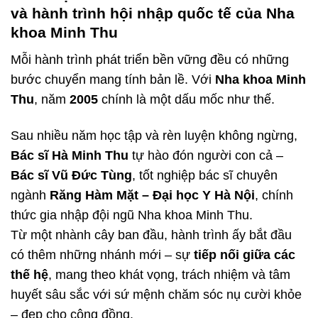
và hành trình hội nhập quốc tế của Nha
khoa Minh Thu
Mỗi hành trình phát triển bền vững đều có những
bước chuyển mang tính bản lề. Với
Nha khoa Minh
Thu
, năm
2005
chính là một dấu mốc như thế.
Sau nhiều năm học tập và rèn luyện không ngừng,
Bác sĩ Hà Minh Thu
tự hào đón người con cả –
Bác sĩ Vũ Đức Tùng
, tốt nghiệp bác sĩ chuyên
ngành
Răng Hàm Mặt – Đại học Y Hà Nội
, chính
thức gia nhập đội ngũ Nha khoa Minh Thu.
Từ một nhành cây ban đầu, hành trình ấy bắt đầu
có thêm những nhánh mới – sự
tiếp nối giữa các
thế hệ
, mang theo khát vọng, trách nhiệm và tâm
huyết sâu sắc với sứ mệnh chăm sóc nụ cười khỏe
– đẹp cho cộng đồng.