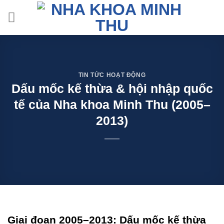
Skip
to
content
TIN TỨC HOẠT ĐỘNG
Dấu mốc kế thừa & hội nhập quốc
tế của Nha khoa Minh Thu (2005–
2013)
Giai đoạn 2005–2013: Dấu mốc kế thừa