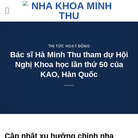
Skip
to
content
TIN TỨC HOẠT ĐỘNG
Bác sĩ Hà Minh Thu tham dự Hội
Nghị Khoa học lần thứ 50 của
KAO, Hàn Quốc
Cập nhật xu hướng chỉnh nha