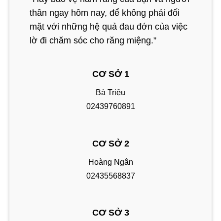
thân ngay hôm nay, để không phải đối
mặt với những hệ quả đau đớn của việc
lờ đi chăm sóc cho răng miệng.”
CƠ SỞ 1
Bà Triệu
02439760891
CƠ SỞ 2
Hoàng Ngân
02435568837
CƠ SỞ 3